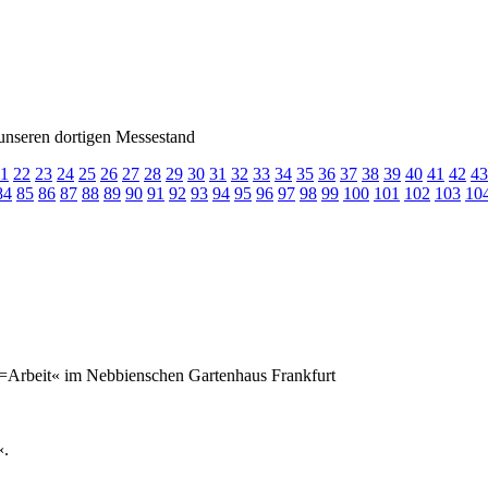
f unseren dortigen Messestand
1
22
23
24
25
26
27
28
29
30
31
32
33
34
35
36
37
38
39
40
41
42
43
84
85
86
87
88
89
90
91
92
93
94
95
96
97
98
99
100
101
102
103
10
=Arbeit« im Nebbienschen Gartenhaus Frankfurt
«.