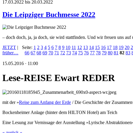
17.03.2022 bis 20.03.2022
Die Leipziger Buchmesse 2022
– doch doch, ja, ja doch, sie wird stattfinden. Und wir freuen uns au
JETZT
|
Seite:
1
2
3
4
5
6
7
8
9
10
11
12
13
14
15
16
17
18
19
20
2
früher…
66
67
68
69
70
71
72
73
74
75
76
77
78
79
80
81
82
83
15.05.2016 · 11:00
Lese-REISE Ewart REDER
mit der »
Reise zum Anfang der Erde
/ Die Geschichte der Zusammen
Bockenheimer Anlage (hinter dem HILTON Hotel) am Teich
Eine Lesung zur Vernissage der Ausstellung »Lyrische Abstraktionen
« zurück «