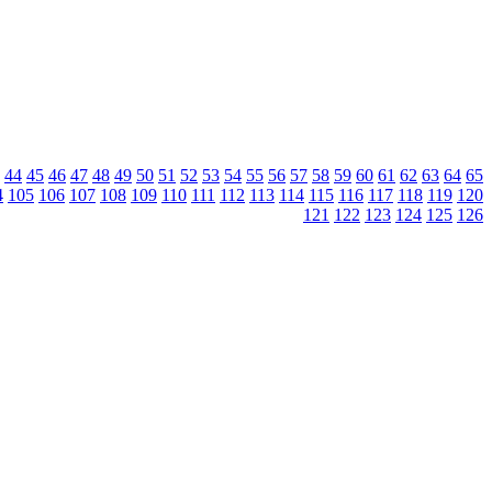
44
45
46
47
48
49
50
51
52
53
54
55
56
57
58
59
60
61
62
63
64
65
4
105
106
107
108
109
110
111
112
113
114
115
116
117
118
119
120
121
122
123
124
125
126