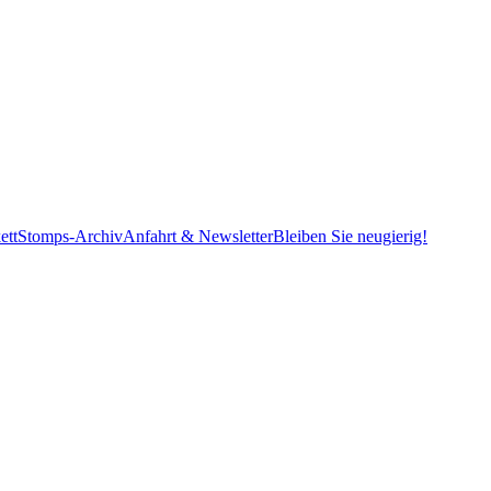
ett
Stomps-Archiv
Anfahrt & Newsletter
Bleiben Sie neugierig!