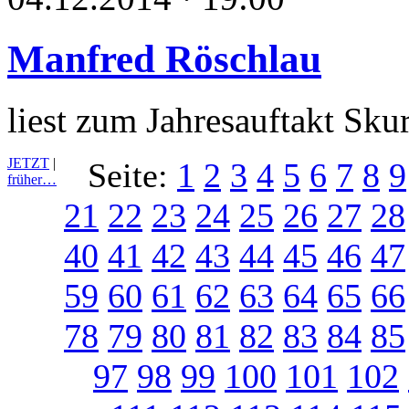
Manfred Röschlau
liest zum Jahresauftakt Sku
JETZT
|
Seite:
1
2
3
4
5
6
7
8
9
früher…
21
22
23
24
25
26
27
28
40
41
42
43
44
45
46
47
59
60
61
62
63
64
65
66
78
79
80
81
82
83
84
85
97
98
99
100
101
102