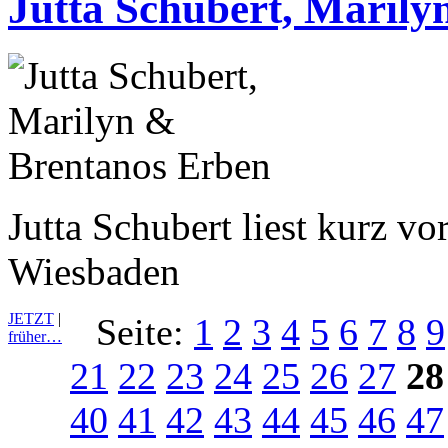
Jutta Schubert, Maril
Jutta Schubert liest kurz v
Wiesbaden
JETZT
|
Seite:
1
2
3
4
5
6
7
8
9
früher…
21
22
23
24
25
26
27
28
40
41
42
43
44
45
46
47