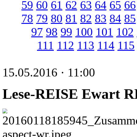
59
60
61
62
63
64
65
66
78
79
80
81
82
83
84
85
97
98
99
100
101
102
111
112
113
114
115
15.05.2016 · 11:00
Lese-REISE Ewart 