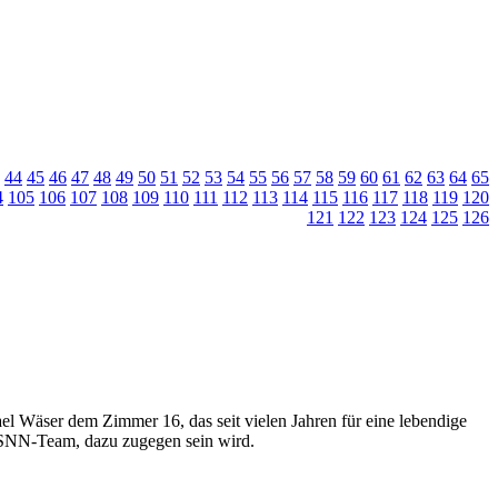
44
45
46
47
48
49
50
51
52
53
54
55
56
57
58
59
60
61
62
63
64
65
4
105
106
107
108
109
110
111
112
113
114
115
116
117
118
119
120
121
122
123
124
125
126
el Wäser dem Zimmer 16, das seit vielen Jahren für eine lebendige
m SNN-Team, dazu zugegen sein wird.