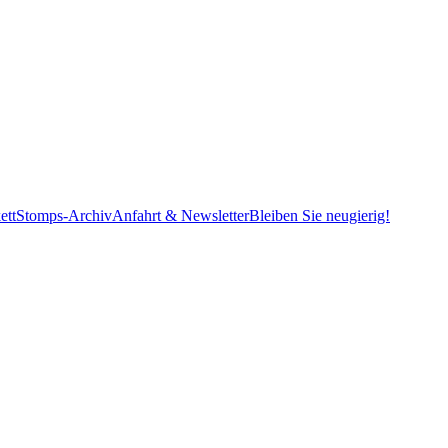
ett
Stomps-Archiv
Anfahrt & Newsletter
Bleiben Sie neugierig!