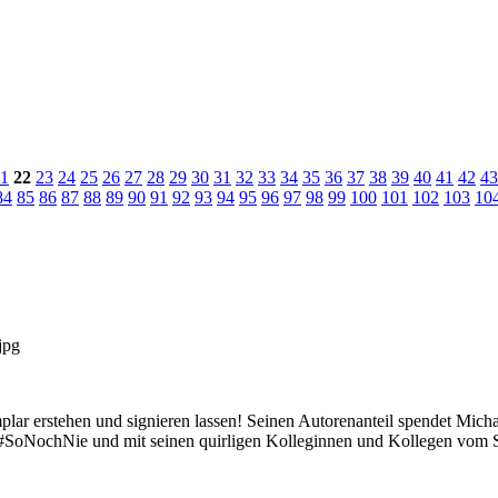
1
22
23
24
25
26
27
28
29
30
31
32
33
34
35
36
37
38
39
40
41
42
43
84
85
86
87
88
89
90
91
92
93
94
95
96
97
98
99
100
101
102
103
10
ar erstehen und signieren lassen! Seinen Autorenanteil spendet Micha
ne #SoNochNie und mit seinen quirligen Kolleginnen und Kollegen vo