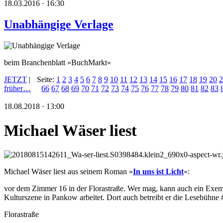
18.03.2016 · 16:30
Unabhängige Verlage
beim Branchenblatt »BuchMarkt«
JETZT
|
Seite:
1
2
3
4
5
6
7
8
9
10
11
12
13
14
15
16
17
18
19
20
2
früher…
66
67
68
69
70
71
72
73
74
75
76
77
78
79
80
81
82
83
18.08.2018 · 13:00
Michael Wäser liest
Michael Wäser liest aus seinem Roman »
In uns ist Licht
«:
vor dem Zimmer 16 in der Florastraße. Wer mag, kann auch ein Exempl
Kulturszene in Pankow arbeitet. Dort auch betreibt er die Lesebüh
Florastraße