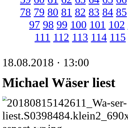
78
79
80
81
82
83
84
85
97
98
99
100
101
102
111
112
113
114
115
18.08.2018 · 13:00
Michael Wäser liest