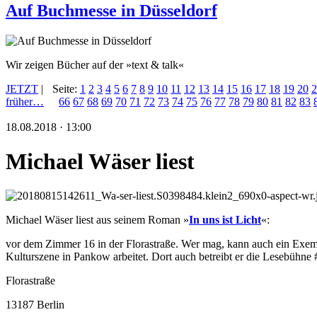
Auf Buchmesse in Düsseldorf
Wir zeigen Bücher auf der »text & talk«
JETZT
|
Seite:
1
2
3
4
5
6
7
8
9
10
11
12
13
14
15
16
17
18
19
20
2
früher…
66
67
68
69
70
71
72
73
74
75
76
77
78
79
80
81
82
83
18.08.2018 · 13:00
Michael Wäser liest
Michael Wäser liest aus seinem Roman »
In uns ist Licht
«:
vor dem Zimmer 16 in der Florastraße. Wer mag, kann auch ein Exempl
Kulturszene in Pankow arbeitet. Dort auch betreibt er die Lesebüh
Florastraße
13187 Berlin