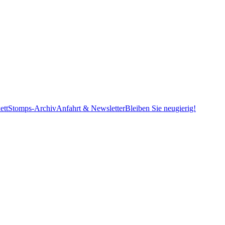
ett
Stomps-Archiv
Anfahrt & Newsletter
Bleiben Sie neugierig!