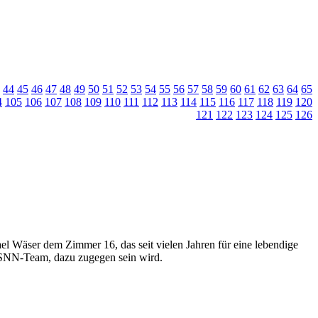
44
45
46
47
48
49
50
51
52
53
54
55
56
57
58
59
60
61
62
63
64
65
4
105
106
107
108
109
110
111
112
113
114
115
116
117
118
119
120
121
122
123
124
125
126
el Wäser dem Zimmer 16, das seit vielen Jahren für eine lebendige
m SNN-Team, dazu zugegen sein wird.