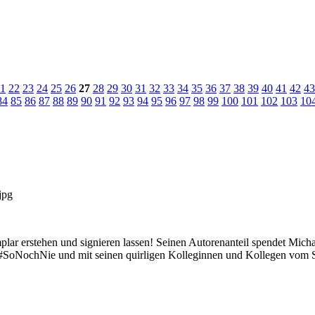
1
22
23
24
25
26
27
28
29
30
31
32
33
34
35
36
37
38
39
40
41
42
43
84
85
86
87
88
89
90
91
92
93
94
95
96
97
98
99
100
101
102
103
10
ar erstehen und signieren lassen! Seinen Autorenanteil spendet Micha
ne #SoNochNie und mit seinen quirligen Kolleginnen und Kollegen vo