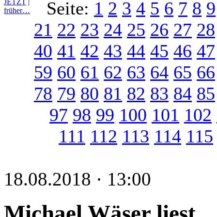
JETZT
|
Seite:
1
2
3
4
5
6
7
8
9
früher…
21
22
23
24
25
26
27
28
40
41
42
43
44
45
46
47
59
60
61
62
63
64
65
66
78
79
80
81
82
83
84
85
97
98
99
100
101
102
111
112
113
114
115
18.08.2018 · 13:00
Michael Wäser liest