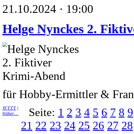
21.10.2024 · 19:00
Helge Nynckes 2. Fikti
für Hobby-Ermittler & Fran
JETZT
|
Seite:
1
2
3
4
5
6
7
8
9
früher…
21
22
23
24
25
26
27
28