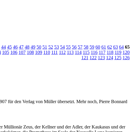
44
45
46
47
48
49
50
51
52
53
54
55
56
57
58
59
60
61
62
63
64
65
4
105
106
107
108
109
110
111
112
113
114
115
116
117
118
119
120
121
122
123
124
125
126
 1907 für den Verlag von Müller übersetzt. Mehr noch, Pierre Bonnard
r Müllionär Zeus, der Kellner und der Adler, der Kaukasus und der