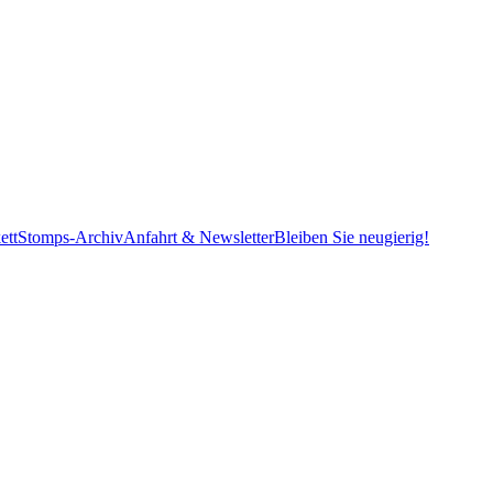
ett
Stomps-Archiv
Anfahrt & Newsletter
Bleiben Sie neugierig!