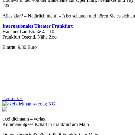
Boulevard, der von der Madeleine zur Oper führt, Menalkes und Tity
läßt ...
Alles klar? – Natürlich nicht! – Also schauen und hören Sie es sich an
I
nternationales Theater Frankfurt
Hanauer Landstraße 4 – 10
Frankfurt Ostend, Nähe Zoo
Eintritt: 9,80 Euro
« zurück «
axel dielmann – verlag
Kommanditgesellschaft in Frankfurt am Main
Donnersbergstraße 36 – 60528 Frankfurt am Main