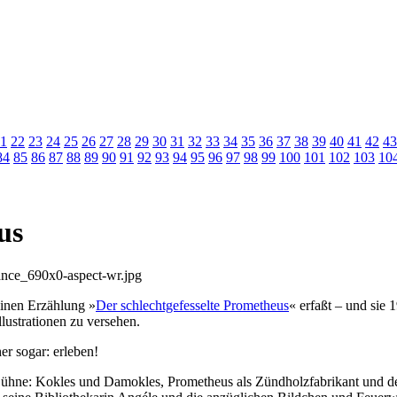
1
22
23
24
25
26
27
28
29
30
31
32
33
34
35
36
37
38
39
40
41
42
43
84
85
86
87
88
89
90
91
92
93
94
95
96
97
98
99
100
101
102
103
10
us
einen Erzählung »
Der schlechtgefesselte Prometheus
« erfaßt – und sie
llustrationen zu versehen.
r sogar: erleben!
Bühne: Kokles und Damokles, Prometheus als Zündholzfabrikant und de