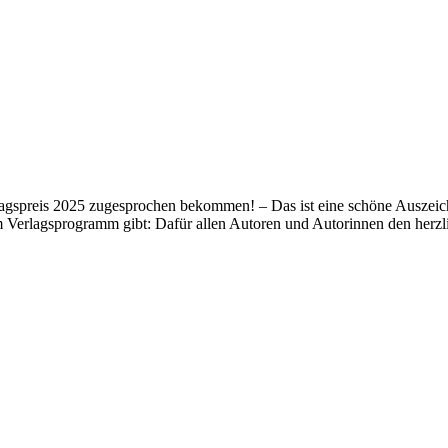
lagspreis 2025 zugesprochen bekommen! – Das ist eine schöne Auszeich
m Verlagsprogramm gibt: Dafür allen Autoren und Autorinnen den her