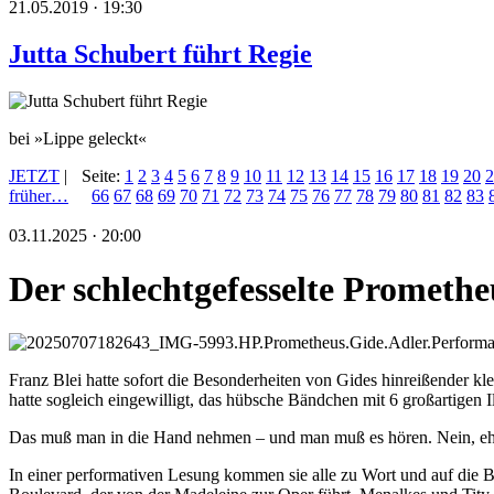
21.05.2019 · 19:30
Jutta Schubert führt Regie
bei »Lippe geleckt«
JETZT
|
Seite:
1
2
3
4
5
6
7
8
9
10
11
12
13
14
15
16
17
18
19
20
2
früher…
66
67
68
69
70
71
72
73
74
75
76
77
78
79
80
81
82
83
03.11.2025 · 20:00
Der schlechtgefesselte Promethe
Franz Blei hatte sofort die Besonderheiten von Gides hinreißender kl
hatte sogleich eingewilligt, das hübsche Bändchen mit 6 großartigen I
Das muß man in die Hand nehmen – und man muß es hören. Nein, ehe
In einer performativen Lesung kommen sie alle zu Wort und auf die 