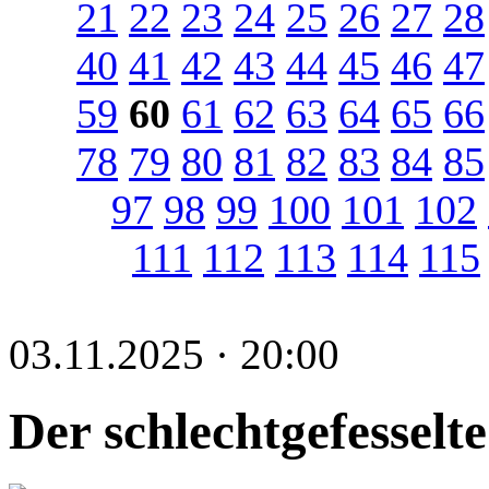
21
22
23
24
25
26
27
28
40
41
42
43
44
45
46
47
59
60
61
62
63
64
65
66
78
79
80
81
82
83
84
85
97
98
99
100
101
102
111
112
113
114
115
03.11.2025 · 20:00
Der schlechtgefesselt