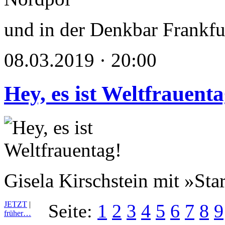
und in der Denkbar Frankfu
08.03.2019 · 20:00
Hey, es ist Weltfrauenta
Gisela Kirschstein mit »Sta
JETZT
|
Seite:
1
2
3
4
5
6
7
8
9
früher…