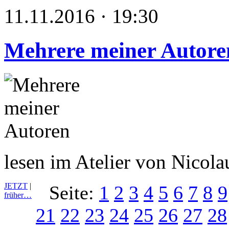
11.11.2016 · 19:30
Mehrere meiner Autore
lesen im Atelier von Nicol
JETZT
|
Seite:
1
2
3
4
5
6
7
8
9
früher…
21
22
23
24
25
26
27
28