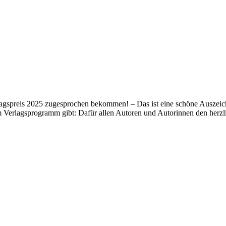
lagspreis 2025 zugesprochen bekommen! – Das ist eine schöne Auszeich
m Verlagsprogramm gibt: Dafür allen Autoren und Autorinnen den her