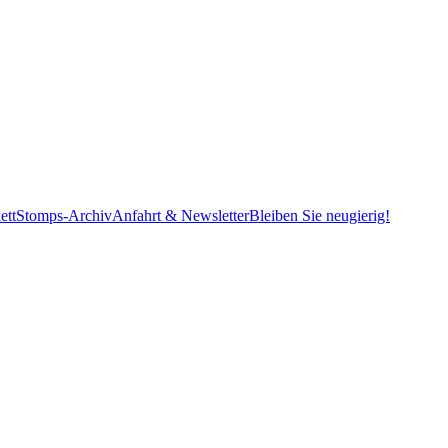
ett
Stomps-Archiv
Anfahrt & Newsletter
Bleiben Sie neugierig!