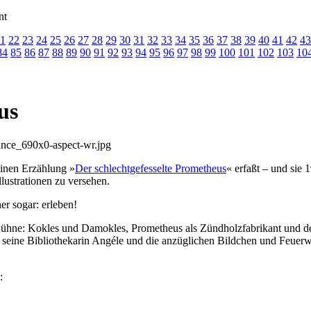
nt
1
22
23
24
25
26
27
28
29
30
31
32
33
34
35
36
37
38
39
40
41
42
43
84
85
86
87
88
89
90
91
92
93
94
95
96
97
98
99
100
101
102
103
10
us
einen Erzählung »
Der schlechtgefesselte Prometheus
« erfaßt – und sie
llustrationen zu versehen.
r sogar: erleben!
Bühne: Kokles und Damokles, Prometheus als Zündholzfabrikant und de
, seine Bibliothekarin Angéle und die anzüglichen Bildchen und Feuer
: