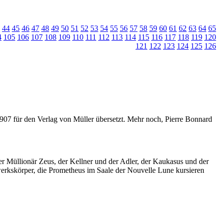
44
45
46
47
48
49
50
51
52
53
54
55
56
57
58
59
60
61
62
63
64
65
4
105
106
107
108
109
110
111
112
113
114
115
116
117
118
119
120
121
122
123
124
125
126
 1907 für den Verlag von Müller übersetzt. Mehr noch, Pierre Bonnard
r Müllionär Zeus, der Kellner und der Adler, der Kaukasus und der
werkskörper, die Prometheus im Saale der Nouvelle Lune kursieren