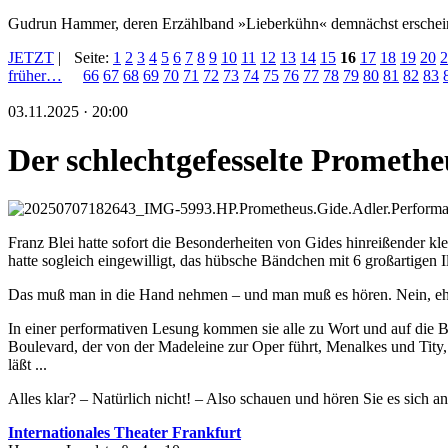
Gudrun Hammer, deren Erzählband »Lieberkühn« demnächst erschei
JETZT
|
Seite:
1
2
3
4
5
6
7
8
9
10
11
12
13
14
15
16
17
18
19
20
2
früher…
66
67
68
69
70
71
72
73
74
75
76
77
78
79
80
81
82
83
03.11.2025 · 20:00
Der schlechtgefesselte Promethe
Franz Blei hatte sofort die Besonderheiten von Gides hinreißender kl
hatte sogleich eingewilligt, das hübsche Bändchen mit 6 großartigen I
Das muß man in die Hand nehmen – und man muß es hören. Nein, ehe
In einer performativen Lesung kommen sie alle zu Wort und auf die 
Boulevard, der von der Madeleine zur Oper führt, Menalkes und Tity
läßt ...
Alles klar? – Natürlich nicht! – Also schauen und hören Sie es sich an
I
nternationales Theater Frankfurt