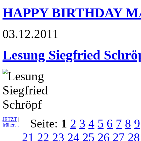
HAPPY BIRTHDAY 
03.12.2011
Lesung Siegfried Schrö
JETZT
|
Seite:
1
2
3
4
5
6
7
8
9
früher…
21
22
23
24
25
26
27
28