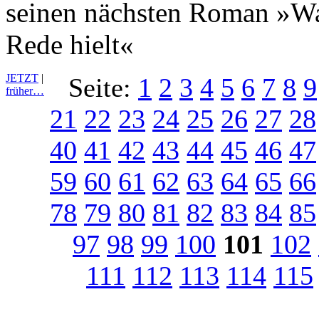
seinen nächsten Roman »War
Rede hielt«
JETZT
|
Seite:
1
2
3
4
5
6
7
8
9
früher…
21
22
23
24
25
26
27
28
40
41
42
43
44
45
46
47
59
60
61
62
63
64
65
66
78
79
80
81
82
83
84
85
97
98
99
100
101
102
111
112
113
114
115