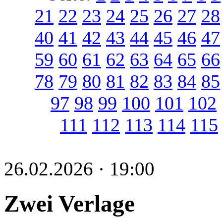
21
22
23
24
25
26
27
28
40
41
42
43
44
45
46
47
59
60
61
62
63
64
65
66
78
79
80
81
82
83
84
85
97
98
99
100
101
102
111
112
113
114
115
26.02.2026 · 19:00
Zwei Verlage