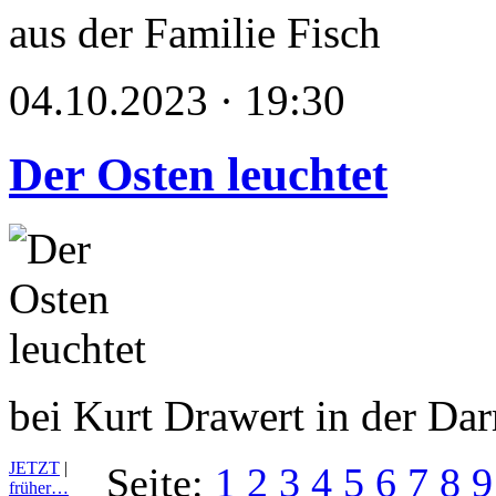
aus der Familie Fisch
04.10.2023 · 19:30
Der Osten leuchtet
bei Kurt Drawert in der Dar
JETZT
|
Seite:
1
2
3
4
5
6
7
8
9
früher…