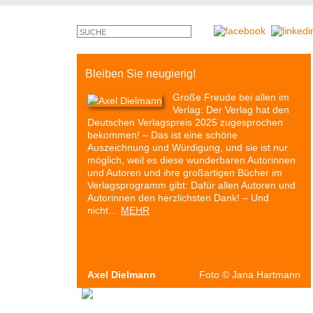
Bleiben Sie neugierig!
Große Freude bei allen im
Verlag: Der Verlag hat den
Deutschen Verlagspreis 2025 zugesprochen
bekommen! – Das ist eine schöne
Auszeichnung und Würdigung, und sie ist nur
möglich, weil es diese wunderbaren Autorinnen
und Autoren und ihre großartigen Bücher im
Verlagsprogramm gibt: Dafür allen Autoren und
Autorinnen den herzlichsten Dank! – Und
nicht…
MEHR
Axel Dielmann
Foto
©
Jana Hartmann
Autoren & Bücher
Veranstaltungen
Presse
P