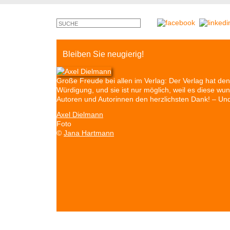
Bleiben Sie neugierig!
Große Freude bei allen im Verlag: Der Verlag hat 
Würdigung, und sie ist nur möglich, weil es diese w
Autoren und Autorinnen den herzlichsten Dank! – U
Axel Dielmann
Foto
©
Jana Hartmann
Autoren & Bücher
Veranstaltungen
Presse
P