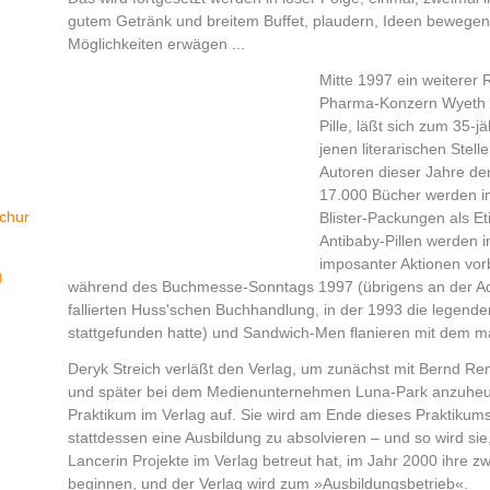
gutem Getränk und breitem Buffet, plaudern, Ideen bewegen,
Möglichkeiten erwägen ...
Mitte 1997 ein weiterer 
Pharma-Konzern Wyeth L
Pille, läßt sich zum 35-j
jenen literarischen Stel
Autoren dieser Jahre de
17.000 Bücher werden im
chur
Blister-Packungen als Et
Antibaby-Pillen werden 
imposanter Aktionen vorb
g
während des Buchmesse-Sonntags 1997 (übrigens an der Ad
fallierten Huss'schen Buchhandlung, in der 1993 die legend
stattgefunden hatte) und Sandwich-Men flanieren mit dem 
Deryk Streich verläßt den Verlag, um zunächst mit Bernd Re
und später bei dem Medienunternehmen Luna-Park anzuheue
Praktikum im Verlag auf. Sie wird am Ende dieses Praktikum
stattdessen eine Ausbildung zu absolvieren – und so wird sie
Lancerin Projekte im Verlag betreut hat, im Jahr 2000 ihre z
beginnen, und der Verlag wird zum »Ausbildungsbetrieb«.