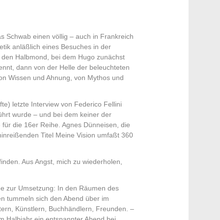
s Schwab einen völlig – auch in Frankreich
etik anläßlich eines Besuches in der
auf den Halbmond, bei dem Hugo zunächst
ennt, dann von der Helle der beleuchteten
n von Wissen und Ahnung, von Mythos und
te) letzte Interview von Federico Fellini
ührt wurde – und bei dem keiner der
 für die 16er Reihe. Agnes Dünneisen, die
hinreißenden Titel Meine Vision umfaßt 360
finden. Aus Angst, mich zu wiederholen,
Idee zur Umsetzung: In den Räumen des
oren tummeln sich den Abend über im
ern, Künstlern, Buchhändlern, Freunden. –
im Halbjahr ein entspannter Abend bei