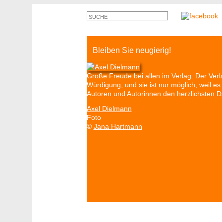
Bleiben Sie neugierig!
Große Freude bei allen im Verlag: Der Ve
Würdigung, und sie ist nur möglich, weil 
Autoren und Autorinnen den herzlichsten 
Axel Dielmann
Foto
©
Jana Hartmann
Autoren & Bücher
Veranstaltungen
P