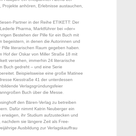
 Projekte anhören, Erlebnisse austauchen,
Riesen-Partner in der Reihe ETIKETT: Der
ederle Pharma, Marktführer bei »der«
ährigen Bestehen der Pille für ein Buch mit
len begeistern, in denen die Autorinnen und
r Pille literarischen Raum gegeben haben.
 Hof der Oskar von Miller Straße 18 mit
ikett versehen, immerhin 24 literarische
im Buch gedreht – und eine Serie
ereitet. Beispielsweise eine große Matinee
resse Kiesstraße 41 der unterdessen
enbildende Verlagsgründungsfeier
manngroßen Buch über die Messe.
nsinghoff den Bären-Verlag zu betreiben
rn. Dafür nimmt Katrin Neuberger ein
s erwägen, ihr Studium aufzustecken und
, nachdem sie längere Zeit als Free-
weijährige Ausbildung zur Verlagskauffrau