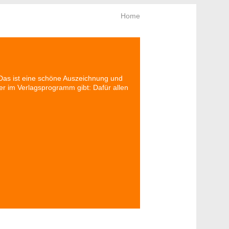
Home
Das ist eine schöne Auszeichnung und
er im Verlagsprogramm gibt: Dafür allen
rt & Newsletter
Bleiben Sie neugierig!