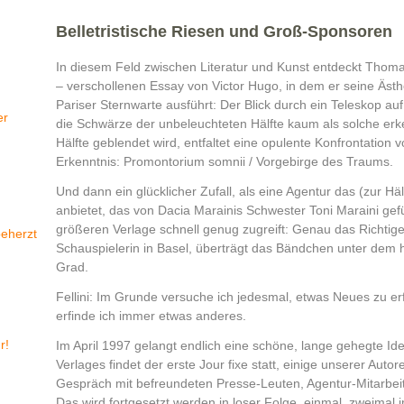
Belletristische Riesen und Groß-Sponsoren
In diesem Feld zwischen Literatur und Kunst entdeckt Thoma
– verschollenen Essay von Victor Hugo, in dem er seine Ästh
Pariser Sternwarte ausführt: Der Blick durch ein Teleskop 
er
die Schwärze der unbeleuchteten Hälfte kaum als solche erk
Hälfte geblendet wird, entfaltet eine opulente Konfrontatio
Erkenntnis: Promontorium somnii / Vorgebirge des Traums.
Und dann ein glücklicher Zufall, als eine Agentur das (zur Hälf
anbietet, das von Dacia Marainis Schwester Toni Maraini gef
größeren Verlage schnell genug zugreift: Genau das Richtige
beherzt
Schauspielerin in Basel, überträgt das Bändchen unter dem 
Grad.
Fellini: Im Grunde versuche ich jedesmal, etwas Neues zu er
erfinde ich immer etwas anderes.
r!
Im April 1997 gelangt endlich eine schöne, lange gehegte 
Verlages findet der erste Jour fixe statt, einige unserer Aut
Gespräch mit befreundeten Presse-Leuten, Agentur-Mitarbeit
Das wird fortgesetzt werden in loser Folge, einmal, zweimal 