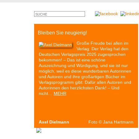
Bleiben Sie neugierig!
Große Freude bei allen im
Verlag: Der Verlag hat den
Deutschen Verlagspreis 2025 zugesprochen
bekommen! – Das ist eine schöne
Auszeichnung und Würdigung, und sie ist nur
möglich, weil es diese wunderbaren Autorinnen
und Autoren und ihre großartigen Bücher im
Verlagsprogramm gibt: Dafür allen Autoren und
Autorinnen den herzlichsten Dank! – Und
nicht…
MEHR
Axel Dielmann
Foto
©
Jana Hartmann
Autoren & Bücher
Veranstaltungen
Presse
P