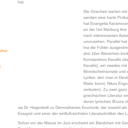
hat.
Die Griechen warten mit 
werden eine harte Prüfu
hat Evangelia Karamountz
an der Uni Marburg ihre 
nach interessanten Auto
umzusehen. Parallel hat
Ina die Fühler ausgestr
chur
drei 16er-Bändchen konkr
Konstantinos Kavafis übe
Kavafis), ein zweites mi
g
Mondscheinsonate und ei
Lyriker, den man in Deuts
Maler kennt, Nikos Eng
verboten). Zu zwei gan
griechischen Literatur e
deren lyrisches Œuvre 
via Dr. Hagestedt zu Demosthenes Kourtovik, der sowohl als
Essayist und einer der einflußreichsten Literaturkritiker des La
Schon vor der Messe im Juni erscheint ein Bändchen mit Ged