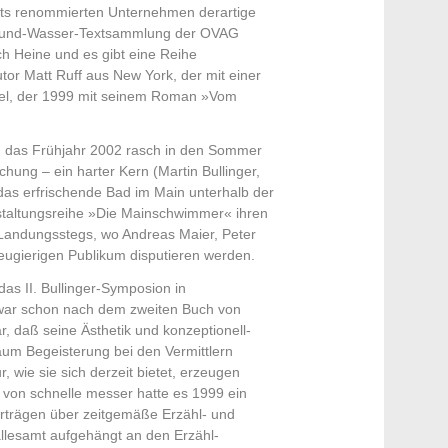
stets renommierten Unternehmen derartige
m-und-Wasser-Textsammlung der OVAG
ch Heine und es gibt eine Reihe
tor Matt Ruff aus New York, der mit einer
ffel, der 1999 mit seinem Roman »Vom
ch das Frühjahr 2002 rasch in den Sommer
hung – ein harter Kern (Martin Bullinger,
as erfrischende Bad im Main unterhalb der
nstaltungsreihe »Die Mainschwimmer« ihren
Landungsstegs, wo Andreas Maier, Peter
ugierigen Publikum disputieren werden.
das II. Bullinger-Symposion in
 war schon nach dem zweiten Buch von
r, daß seine Ästhetik und konzeptionell-
aum Begeisterung bei den Vermittlern
r, wie sie sich derzeit bietet, erzeugen
von schnelle messer hatte es 1999 ein
rträgen über zeitgemäße Erzähl- und
llesamt aufgehängt an den Erzähl-