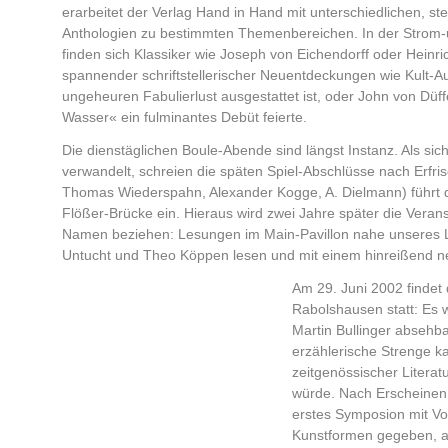
erarbeitet der Verlag Hand in Hand mit unterschiedlichen, 
Anthologien zu bestimmten Themenbereichen. In der Stro
finden sich Klassiker wie Joseph von Eichendorff oder Heinri
spannender schriftstellerischer Neuentdeckungen wie Kult-Au
ungeheuren Fabulierlust ausgestattet ist, oder John von Dü
Wasser« ein fulminantes Debüt feierte.
Die dienstäglichen Boule-Abende sind längst Instanz. Als si
verwandelt, schreien die späten Spiel-Abschlüsse nach Erfrisc
Thomas Wiederspahn, Alexander Kogge, A. Dielmann) führt d
Flößer-Brücke ein. Hieraus wird zwei Jahre später die Vera
Namen beziehen: Lesungen im Main-Pavillon nahe unseres 
Untucht und Theo Köppen lesen und mit einem hinreißend ne
Am 29. Juni 2002 findet 
Rabolshausen statt: Es
Martin Bullinger absehba
erzählerische Strenge k
zeitgenössischer Literatu
würde. Nach Erscheinen 
erstes Symposion mit Vo
Kunstformen gegeben, a