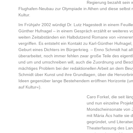
Regierung bezahlt sein 
Flughafen-Neubau zur Olympiade in Athen und diese selbst ra
Kultur.
Im Frühjahr 2002 würdigt Dr. Lutz Hagestedt in einem Feuille
Günther Hufnagel – in einem Gespräch erzählt er weiteres vo
weiten Zeitabständen ein Halbdutzend Romane von »inneren 
vergriffen. Es entsteht ein Kontakt zu Karl-Günther Hufnagel
Geburt eines Dichters im Bürgerkrieg. – Enno Schmidt hat 
überarbeitet, noch immer fehlen zwar große Teile des eigent
und um und umschreiben will, auch die Zuordnung und Bescha
mächtiges Problem bei der redaktionellen Arbeit an dem Be
Schmidt über Kunst und ihre Grundlagen, über die Hervor
Ideen gegenüber lange Bestehendem eröffnen Horizonte (und 
auf Kultur«).
Caro Forkel, die seit län
und nun einzelne Projekte
Mondscheinsonate von J
mit Mària Ács hatte sie
gegründet, und Literatwo
Theaterfassung des Lang