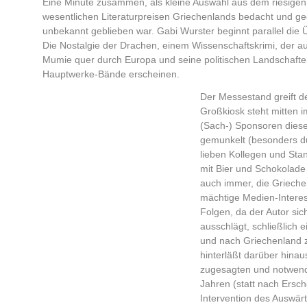
Eine Minute zusammen, als kleine Auswahl aus dem riesigen W
wesentlichen Literaturpreisen Griechenlands bedacht und gee
unbekannt geblieben war. Gabi Wurster beginnt parallel di
Die Nostalgie der Drachen, einem Wissenschaftskrimi, der a
Mumie quer durch Europa und seine politischen Landschaften 
Hauptwerke-Bände erscheinen.
Der Messestand greift de
Großkiosk steht mitten i
(Sach-) Sponsoren dies
gemunkelt (besonders d
lieben Kollegen und St
mit Bier und Schokolade 
auch immer, die Grieche
mächtige Medien-Intere
Folgen, da der Autor sic
ausschlägt, schließlich 
und nach Griechenland 
hinterläßt darüber hinau
zugesagten und notwend
Jahren (statt nach Ersc
Intervention des Auswär