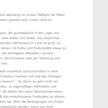
nd allerdings im ersten Halbjahr die Mittel
ten gefeiert wird. Leider sieht es
en, die grundsätzlich in der Lage und
n, sinkt weiter und weiter, das Gejammer
reichten Wohlstand im Land ist groß, es
 denen mit Kultur und Kulturpolitik etwas zu
ie wichtigsten offiziellen Literatur-
am, das Arrivierte oder per Werbung und
t aus.
chkeit einsehbar aufzuschreiben in einer
Produkte« machen soll und das Gelingen
 lassen? – Ja. Denn es geht nicht um
atur, zu eigenwilligen Ästhetiken und
 Sie bilden den einen Bilanzposten einer
lt das entschlossene Festhalten an diesen
rte dar. Aber die Bedingungen von Kultur,
 mitgedacht werden, wenn von ihrer