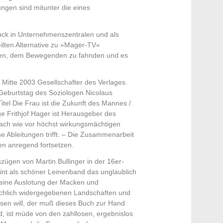
ungen sind mitunter die eines
hmuck in Unternehmenszentralen und als
eilten Alternative zu »Mager-TV«
ären, dem Bewegenden zu fahnden und es
 Mitte 2003 Gesellschafter des Verlages.
Geburtstag des Soziologen Nicolaus
tel Die Frau ist die Zukunft des Mannes /
ge Frithjof Hager ist Herausgeber des
ach wie vor höchst wirkungsmächtigen
e Ableitungen trifft. – Die Zusammenarbeit
en anregend fortsetzen.
ügen von Martin Bullinger in der 16er-
t als schöner Leinenband das unglaublich
f eine Auslotung der Macken und
achlich widergegebenen Landschaften und
sen will, der muß dieses Buch zur Hand
d, ist müde von den zahllosen, ergebnislos