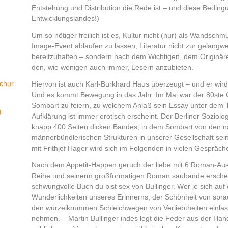
Entstehung und Distribution die Rede ist – und diese Beding
Entwicklungslandes!)
Um so nötiger freilich ist es, Kultur nicht (nur) als Wandsc
Image-Event ablaufen zu lassen, Literatur nicht zur gelangw
bereitzuhalten – sondern nach dem Wichtigen, dem Origin
den, wie wenigen auch immer, Lesern anzubieten.
chur
Hiervon ist auch Karl-Burkhard Haus überzeugt – und er wird
Und es kommt Bewegung in das Jahr. Im Mai war der 80ste 
Sombart zu feiern, zu welchem Anlaß sein Essay unter dem Ti
g
Aufklärung ist immer erotisch erscheint. Der Berliner Soziolo
knapp 400 Seiten dicken Bandes, in dem Sombart von den n
männerbündlerischen Strukturen in unserer Gesellschaft sein
mit Frithjof Hager wird sich im Folgenden in vielen Gespräch
Nach dem Appetit-Happen geruch der liebe mit 6 Roman-Ausz
Reihe und seinerm großformatigen Roman saubande erschein
schwungvolle Buch du bist sex von Bullinger. Wer je sich au
Wunderlichkeiten unseres Erinnerns, der Schönheit von spr
den wurzelkrummen Schleichwegen von Verliebtheiten einlas
nehmen. – Martin Bullinger indes legt die Feder aus der Han