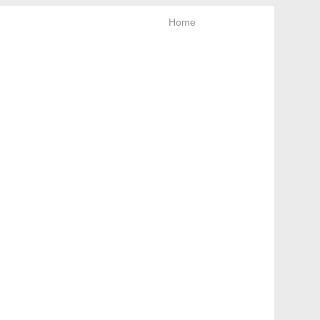
Home
rt & Newsletter
Bleiben Sie neugierig!