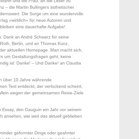
 Mann und die Frau, an die Leser zu
z – die Martin Bullingers ästhetischer
dernswert. Die Sorge um eine wundervolle
rlag »wirklich« für neue Autoren und
e bleiben eine dauerhafte Aufgabe!
n: Dank an André Schwarz für seine
 Roth, Berlin, und an Thomas Kunz,
 der aktuellen Homepage. Man macht sich,
m um Gestaltungsfragen geht, keine
dig ist: Danke! – Und Danke! an Claudia
hon über 10 Jahre währende
n Text entdeckt, der verlockend scheint,
llein wegen der gemeinsamen Reise-Ziele
n Essay, den Gauguin ein Jahr vor seinem
h ansehen, wie weit das aktuell geblieben
minder geformter Dinge oder geahnter