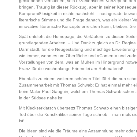
gebliebenen Versuchen, sein erzählerisches Konzept an den
bringen. Traurig ist dieser Rückzug, aber in seiner Konsequen
Kompromißlosigkeit in nichts nachsteht – nachgerade bewun
literarische Stimme und die Frage danach, was ein kleiner Ve
innovative literarische Konzepte erreichen kann, bleiben. Si
Spät entsteht die Homepage, die Vorläuferin zu diesen Seite
grundlegenden Arbeiten. – Und Dank zugleich an Dr. Regina
Darmstadt, für die Neugestaltung und mächtige Erweiterung
wie immer, wenn es um Oberfläche und »Content« und zude
Vorstellungen von dem, was an Mühen im Hintergrund notwen
Franz für die wochenlange Friemelei am Rohmaterial!
Ebenfalls zu einem weiteren schönen Titel führt die nun sc
Zusammenarbeit mit Thomas Schwab: Er hat einmal mehr eine
beim Maler Paul Gauguin, welchem Thomas Schwab schon a
in der Südsee nahe ist.
Mit Kleckserklatsch übersetzt Thomas Schwab einen bissige
Tod über die Kunstkritiker seiner Tage schrieb – man muß sic
ist!
Die Ideen sind wie die Träume eine Ansammlung mehr oder 