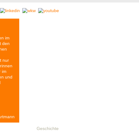
en im
t den
chen
t nur
rinnen
r im
en und
d
artmann
resse
Partner
Geschichte
Reihe Etikett
Stomps-Archiv
Anfah