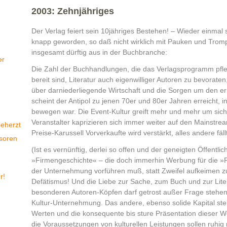
2003: Zehnjähriges
Der Verlag feiert sein 10jähriges Bestehen! – Wieder einmal si
knapp geworden, so daß nicht wirklich mit Pauken und Trompe
insgesamt dürftig aus in der Buchbranche:
er
Die Zahl der Buchhandlungen, die das Verlagsprogramm pfleg
bereit sind, Literatur auch eigenwilliger Autoren zu bevorate
über darniederliegende Wirtschaft und die Sorgen um den er
scheint der Antipol zu jenen 70er und 80er Jahren erreicht, in
bewegen war. Die Event-Kultur greift mehr und mehr um sich, d
Veranstalter kaprizieren sich immer weiter auf den Mainstre
beherzt
Preise-Karussell Vorverkaufte wird verstärkt, alles andere fäll
nsoren
(Ist es vernünftig, derlei so offen und der geneigten Öffentli
»Firmengeschichte« – die doch immerhin Werbung für die »
der Unternehmung vorführen muß, statt Zweifel aufkeimen zu
r!
Defätismus! Und die Liebe zur Sache, zum Buch und zur Liter
besonderen Autoren-Köpfen darf getrost außer Frage stehen!
Kultur-Unternehmung. Das andere, ebenso solide Kapital stel
Werten und die konsequente bis sture Präsentation dieser We
die Voraussetzungen von kulturellen Leistungen sollen ruhig