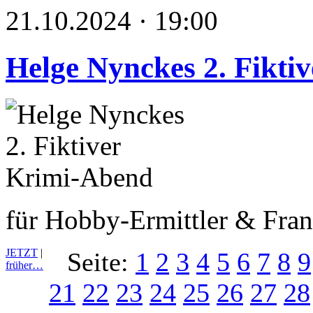
21.10.2024 · 19:00
Helge Nynckes 2. Fikti
für Hobby-Ermittler & Fran
JETZT
|
Seite:
1
2
3
4
5
6
7
8
9
früher…
21
22
23
24
25
26
27
28