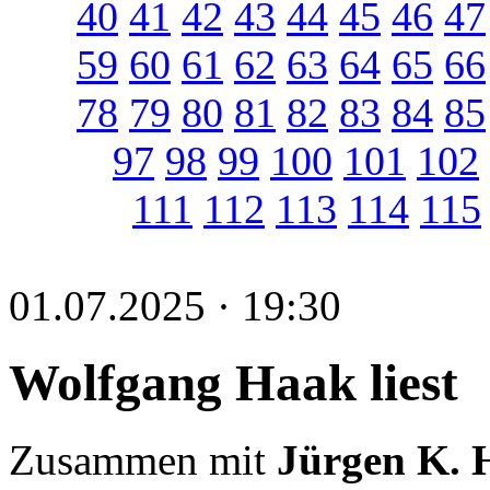
40
41
42
43
44
45
46
47
59
60
61
62
63
64
65
66
78
79
80
81
82
83
84
85
97
98
99
100
101
102
111
112
113
114
115
01.07.2025 · 19:30
Wolfgang Haak liest
Zusammen mit
Jürgen K. 