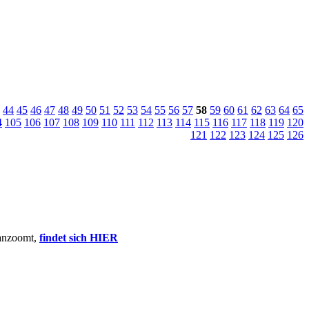
44
45
46
47
48
49
50
51
52
53
54
55
56
57
58
59
60
61
62
63
64
65
4
105
106
107
108
109
110
111
112
113
114
115
116
117
118
119
120
121
122
123
124
125
126
ranzoomt,
findet sich HIER