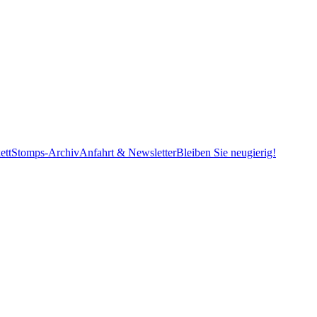
ett
Stomps-Archiv
Anfahrt & Newsletter
Bleiben Sie neugierig!