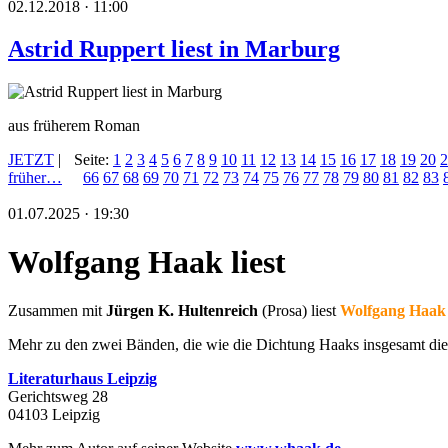
02.12.2018 · 11:00
Astrid Ruppert liest in Marburg
aus früherem Roman
JETZT
|
Seite:
1
2
3
4
5
6
7
8
9
10
11
12
13
14
15
16
17
18
19
20
2
früher…
66
67
68
69
70
71
72
73
74
75
76
77
78
79
80
81
82
83
01.07.2025 · 19:30
Wolfgang Haak liest
Zusammen mit
Jürgen K. Hultenreich
(Prosa) liest
Wolfgang Haak
Mehr zu den zwei Bänden, die wie die Dichtung Haaks insgesamt di
Literaturhaus Leipzig
Gerichtsweg 28
04103 Leipzig