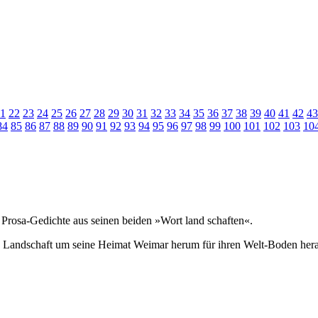
1
22
23
24
25
26
27
28
29
30
31
32
33
34
35
36
37
38
39
40
41
42
43
84
85
86
87
88
89
90
91
92
93
94
95
96
97
98
99
100
101
102
103
10
Prosa-Gedichte aus seinen beiden »Wort land schaften«.
e Landschaft um seine Heimat Weimar herum für ihren Welt-Boden he