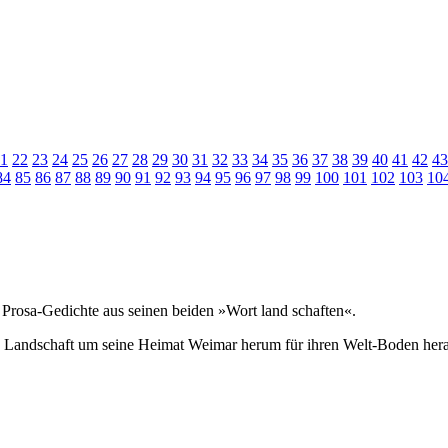
1
22
23
24
25
26
27
28
29
30
31
32
33
34
35
36
37
38
39
40
41
42
43
84
85
86
87
88
89
90
91
92
93
94
95
96
97
98
99
100
101
102
103
10
Prosa-Gedichte aus seinen beiden »Wort land schaften«.
e Landschaft um seine Heimat Weimar herum für ihren Welt-Boden he