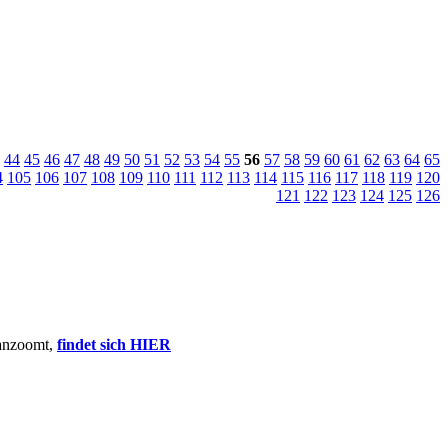
44
45
46
47
48
49
50
51
52
53
54
55
56
57
58
59
60
61
62
63
64
65
4
105
106
107
108
109
110
111
112
113
114
115
116
117
118
119
120
121
122
123
124
125
126
ranzoomt,
findet sich HIER