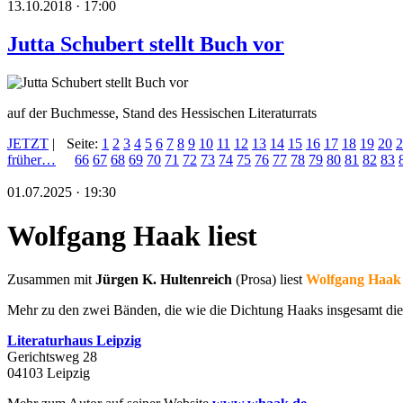
13.10.2018 · 17:00
Jutta Schubert stellt Buch vor
auf der Buchmesse, Stand des Hessischen Literaturrats
JETZT
|
Seite:
1
2
3
4
5
6
7
8
9
10
11
12
13
14
15
16
17
18
19
20
2
früher…
66
67
68
69
70
71
72
73
74
75
76
77
78
79
80
81
82
83
01.07.2025 · 19:30
Wolfgang Haak liest
Zusammen mit
Jürgen K. Hultenreich
(Prosa) liest
Wolfgang Haak
Mehr zu den zwei Bänden, die wie die Dichtung Haaks insgesamt di
Literaturhaus Leipzig
Gerichtsweg 28
04103 Leipzig