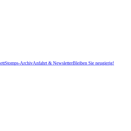
ett
Stomps-Archiv
Anfahrt & Newsletter
Bleiben Sie neugierig!