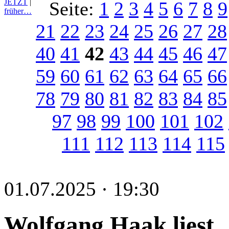
JETZT
|
Seite:
1
2
3
4
5
6
7
8
9
früher…
21
22
23
24
25
26
27
28
40
41
42
43
44
45
46
47
59
60
61
62
63
64
65
66
78
79
80
81
82
83
84
85
97
98
99
100
101
102
111
112
113
114
115
01.07.2025 · 19:30
Wolfgang Haak liest