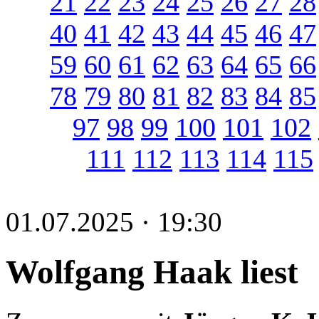
21
22
23
24
25
26
27
28
40
41
42
43
44
45
46
47
59
60
61
62
63
64
65
66
78
79
80
81
82
83
84
85
97
98
99
100
101
102
111
112
113
114
115
01.07.2025 · 19:30
Wolfgang Haak liest