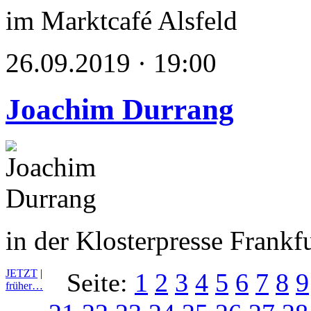
im Marktcafé Alsfeld
26.09.2019 · 19:00
Joachim Durrang
in der Klosterpresse Frank
JETZT
|
Seite:
1
2
3
4
5
6
7
8
9
früher…