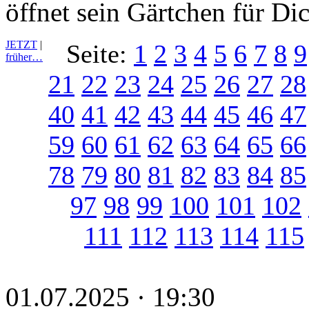
öffnet sein Gärtchen für Dic
JETZT
|
Seite:
1
2
3
4
5
6
7
8
9
früher…
21
22
23
24
25
26
27
28
40
41
42
43
44
45
46
47
59
60
61
62
63
64
65
66
78
79
80
81
82
83
84
85
97
98
99
100
101
102
111
112
113
114
115
01.07.2025 · 19:30