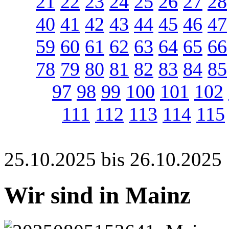
21
22
23
24
25
26
27
28
40
41
42
43
44
45
46
47
59
60
61
62
63
64
65
66
78
79
80
81
82
83
84
85
97
98
99
100
101
102
111
112
113
114
115
25.10.2025 bis 26.10.2025
Wir sind in Mainz