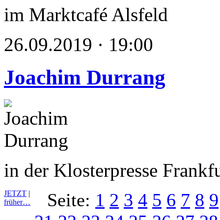
im Marktcafé Alsfeld
26.09.2019 · 19:00
Joachim Durrang
in der Klosterpresse Frank
JETZT
|
Seite:
1
2
3
4
5
6
7
8
9
früher…