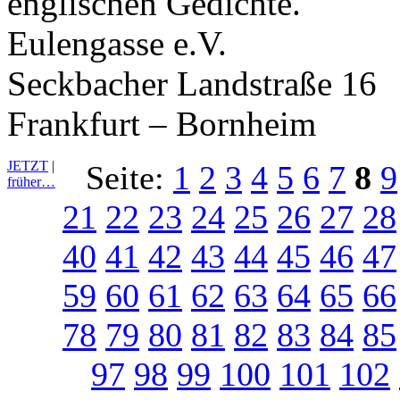
englischen Gedichte.
Eulengasse e.V.
Seckbacher Landstraße 16
Frankfurt – Bornheim
JETZT
|
Seite:
1
2
3
4
5
6
7
8
9
früher…
21
22
23
24
25
26
27
28
40
41
42
43
44
45
46
47
59
60
61
62
63
64
65
66
78
79
80
81
82
83
84
85
97
98
99
100
101
102