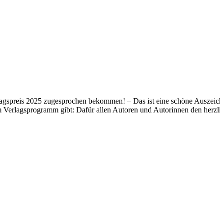
lagspreis 2025 zugesprochen bekommen! – Das ist eine schöne Auszeich
m Verlagsprogramm gibt: Dafür allen Autoren und Autorinnen den her