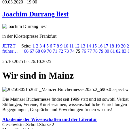
09.03.2020 · 19:00
Joachim Durrang liest
in der Klosterpresse Frankfurt
JETZT
|
Seite:
1
2
3
4
5
6
7
8
9
10
11
12
13
14
15
16
17
18
19
20
2
früher…
66
67
68
69
70
71
72
73
74
75
76
77
78
79
80
81
82
83
25.10.2025 bis 26.10.2025
Wir sind in Mainz
Die Mainzer Büchermesse findet seit 1999 statt und ist sowohl Verka
Stiftungen, Vereine, Künstler:innen, wissenschaftliche Einrichtungen
Begegnungen, Gespräche und Erwerbungen freuen wir uns!
Akademie
der Wissenschaften und der Literatur
Geschwister-Scholl-Straße 2