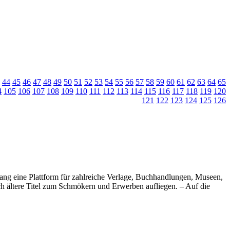
44
45
46
47
48
49
50
51
52
53
54
55
56
57
58
59
60
61
62
63
64
65
4
105
106
107
108
109
110
111
112
113
114
115
116
117
118
119
120
121
122
123
124
125
126
 lang eine Plattform für zahlreiche Verlage, Buchhandlungen, Museen,
uch ältere Titel zum Schmökern und Erwerben aufliegen. – Auf die