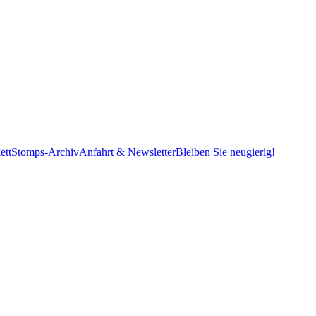
ett
Stomps-Archiv
Anfahrt & Newsletter
Bleiben Sie neugierig!