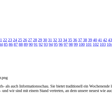
1
22
23
24
25
26
27
28
29
30
31
32
33
34
35
36
37
38
39
40
41
42
43
84
85
86
87
88
89
90
91
92
93
94
95
96
97
98
99
100
101
102
103
10
ufs- als auch Informationsschau.
Sie bietet traditionell ein Wochenende
 – und wir sind mit einem Stand vertreten, an dem unsere neuest wie a