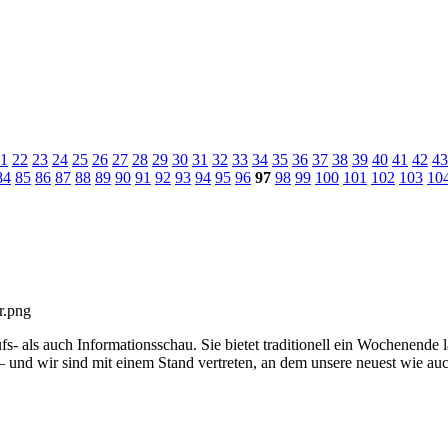
1
22
23
24
25
26
27
28
29
30
31
32
33
34
35
36
37
38
39
40
41
42
43
84
85
86
87
88
89
90
91
92
93
94
95
96
97
98
99
100
101
102
103
10
ufs- als auch Informationsschau.
Sie bietet traditionell ein Wochenende
 – und wir sind mit einem Stand vertreten, an dem unsere neuest wie a