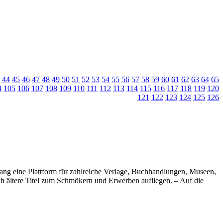
44
45
46
47
48
49
50
51
52
53
54
55
56
57
58
59
60
61
62
63
64
65
4
105
106
107
108
109
110
111
112
113
114
115
116
117
118
119
120
121
122
123
124
125
126
 lang eine Plattform für zahlreiche Verlage, Buchhandlungen, Museen,
uch ältere Titel zum Schmökern und Erwerben aufliegen. – Auf die