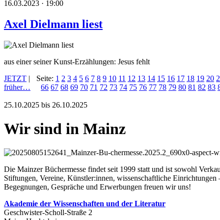
16.03.2023 · 19:00
Axel Dielmann liest
aus einer seiner Kunst-Erzählungen: Jesus fehlt
JETZT
|
Seite:
1
2
3
4
5
6
7
8
9
10
11
12
13
14
15
16
17
18
19
20
2
früher…
66
67
68
69
70
71
72
73
74
75
76
77
78
79
80
81
82
83
25.10.2025 bis 26.10.2025
Wir sind in Mainz
Die Mainzer Büchermesse findet seit 1999 statt und ist sowohl Verka
Stiftungen, Vereine, Künstler:innen, wissenschaftliche Einrichtungen
Begegnungen, Gespräche und Erwerbungen freuen wir uns!
Akademie
der Wissenschaften und der Literatur
Geschwister-Scholl-Straße 2