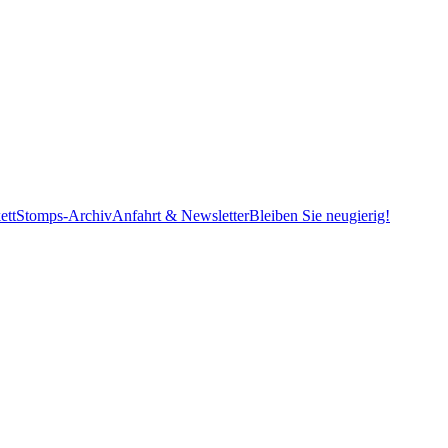
ett
Stomps-Archiv
Anfahrt & Newsletter
Bleiben Sie neugierig!