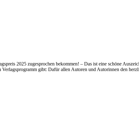
lagspreis 2025 zugesprochen bekommen! – Das ist eine schöne Auszeich
m Verlagsprogramm gibt: Dafür allen Autoren und Autorinnen den her