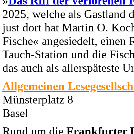
»
Das Riff der verlorenen 
2025, welche als Gastland 
just dort hat Martin O. Koc
Fische« angesiedelt, einen
Tauch-Station und die Fisch
das auch als allerspäteste U
Allgemeinen Lesegesellsch
Münsterplatz 8
Basel
Rund um die
Frankfurter