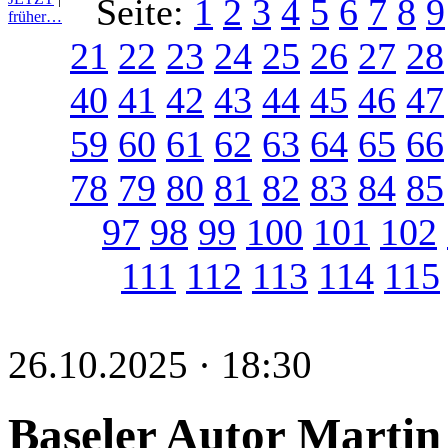
Seite:
1
2
3
4
5
6
7
8
9
früher…
21
22
23
24
25
26
27
28
40
41
42
43
44
45
46
47
59
60
61
62
63
64
65
66
78
79
80
81
82
83
84
85
97
98
99
100
101
102
111
112
113
114
115
26.10.2025 · 18:30
Baseler Autor Martin 