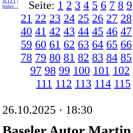
JETZT
|
Seite:
1
2
3
4
5
6
7
8
9
früher…
21
22
23
24
25
26
27
28
40
41
42
43
44
45
46
47
59
60
61
62
63
64
65
66
78
79
80
81
82
83
84
85
97
98
99
100
101
102
111
112
113
114
115
26.10.2025 · 18:30
Baseler Autor Martin 