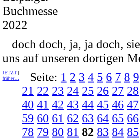
– doch doch, ja, ja doch, si
uns auf unseren dortigen M
JETZT
|
Seite:
1
2
3
4
5
6
7
8
9
früher…
21
22
23
24
25
26
27
28
40
41
42
43
44
45
46
47
59
60
61
62
63
64
65
66
78
79
80
81
82
83
84
85