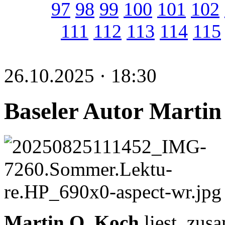
97
98
99
100
101
102
111
112
113
114
115
26.10.2025 · 18:30
Baseler Autor Martin 
Martin O. Koch
liest, zus