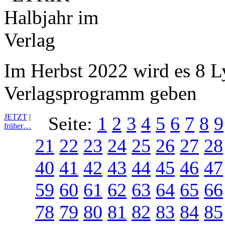
Im Herbst 2022 wird es 8 L
Verlagsprogramm geben
JETZT
|
Seite:
1
2
3
4
5
6
7
8
9
früher…
21
22
23
24
25
26
27
28
40
41
42
43
44
45
46
47
59
60
61
62
63
64
65
66
78
79
80
81
82
83
84
85