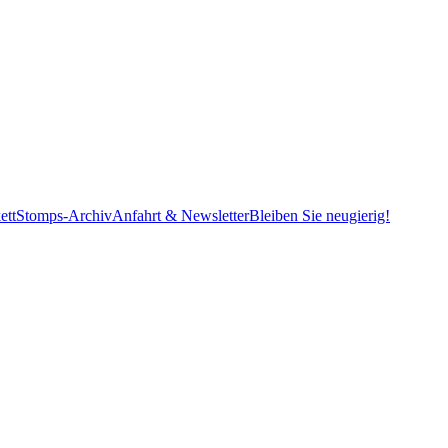
ett
Stomps-Archiv
Anfahrt & Newsletter
Bleiben Sie neugierig!