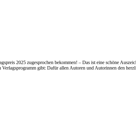
lagspreis 2025 zugesprochen bekommen! – Das ist eine schöne Auszeich
m Verlagsprogramm gibt: Dafür allen Autoren und Autorinnen den her