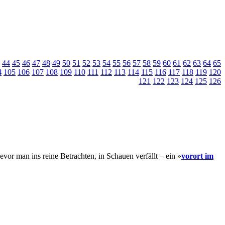
44
45
46
47
48
49
50
51
52
53
54
55
56
57
58
59
60
61
62
63
64
65
4
105
106
107
108
109
110
111
112
113
114
115
116
117
118
119
120
121
122
123
124
125
126
vor man ins reine Betrachten, in Schauen verfällt – ein »
vorort im