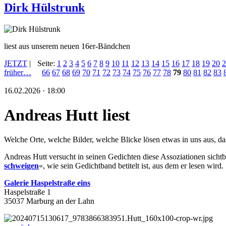
Dirk Hülstrunk
liest aus unserem neuen 16er-Bändchen
JETZT
|
Seite:
1
2
3
4
5
6
7
8
9
10
11
12
13
14
15
16
17
18
19
20
2
früher…
66
67
68
69
70
71
72
73
74
75
76
77
78
79
80
81
82
83
16.02.2026 · 18:00
Andreas Hutt liest
Welche Orte, welche Bilder, welche Blicke lösen etwas in uns aus, 
Andreas Hutt versucht in seinen Gedichten diese Assoziationen sichtb
schweigen
«, wie sein Gedichtband betitelt ist, aus dem er lesen wird.
Galerie Haspelstraße eins
Haspelstraße 1
35037 Marburg an der Lahn