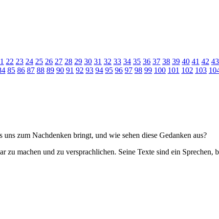
1
22
23
24
25
26
27
28
29
30
31
32
33
34
35
36
37
38
39
40
41
42
43
84
85
86
87
88
89
90
91
92
93
94
95
96
97
98
99
100
101
102
103
10
das uns zum Nachdenken bringt, und wie sehen diese Gedanken aus?
ar zu machen und zu versprachlichen. Seine Texte sind ein Sprechen, be