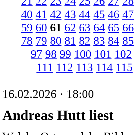
21
22
23
24
25
26
27
28
40
41
42
43
44
45
46
47
59
60
61
62
63
64
65
66
78
79
80
81
82
83
84
85
97
98
99
100
101
102
111
112
113
114
115
16.02.2026 · 18:00
Andreas Hutt liest