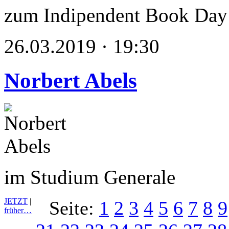
zum Indipendent Book Day
26.03.2019 · 19:30
Norbert Abels
im Studium Generale
JETZT
|
Seite:
1
2
3
4
5
6
7
8
9
früher…