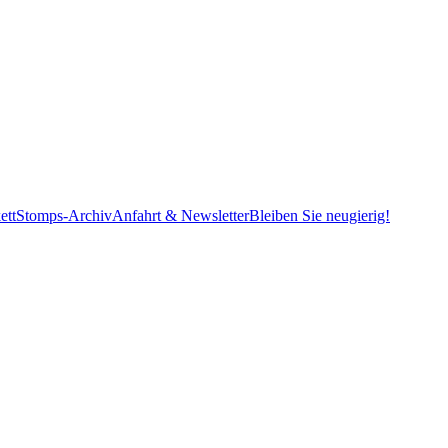
ett
Stomps-Archiv
Anfahrt & Newsletter
Bleiben Sie neugierig!