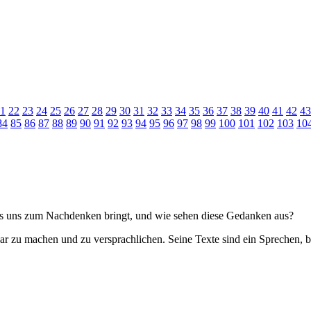
1
22
23
24
25
26
27
28
29
30
31
32
33
34
35
36
37
38
39
40
41
42
43
84
85
86
87
88
89
90
91
92
93
94
95
96
97
98
99
100
101
102
103
10
das uns zum Nachdenken bringt, und wie sehen diese Gedanken aus?
ar zu machen und zu versprachlichen. Seine Texte sind ein Sprechen, be