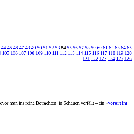
44
45
46
47
48
49
50
51
52
53
54
55
56
57
58
59
60
61
62
63
64
65
4
105
106
107
108
109
110
111
112
113
114
115
116
117
118
119
120
121
122
123
124
125
126
vor man ins reine Betrachten, in Schauen verfällt – ein »
vorort im