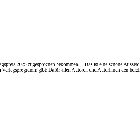
lagspreis 2025 zugesprochen bekommen! – Das ist eine schöne Auszeich
m Verlagsprogramm gibt: Dafür allen Autoren und Autorinnen den her