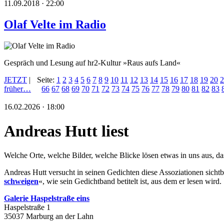
11.09.2018 · 22:00
Olaf Velte im Radio
Gespräch und Lesung auf hr2-Kultur »Raus aufs Land«
JETZT
|
Seite:
1
2
3
4
5
6
7
8
9
10
11
12
13
14
15
16
17
18
19
20
2
früher…
66
67
68
69
70
71
72
73
74
75
76
77
78
79
80
81
82
83
16.02.2026 · 18:00
Andreas Hutt liest
Welche Orte, welche Bilder, welche Blicke lösen etwas in uns aus, 
Andreas Hutt versucht in seinen Gedichten diese Assoziationen sichtb
schweigen
«, wie sein Gedichtband betitelt ist, aus dem er lesen wird.
Galerie Haspelstraße eins
Haspelstraße 1
35037 Marburg an der Lahn