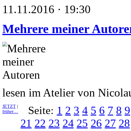
11.11.2016 · 19:30
Mehrere meiner Autore
lesen im Atelier von Nicol
JETZT
|
Seite:
1
2
3
4
5
6
7
8
9
früher…
21
22
23
24
25
26
27
28