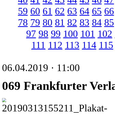
59
60
61
62
63
64
65
66
78
79
80
81
82
83
84
85
97
98
99
100
101
102
111
112
113
114
115
06.04.2019 · 11:00
069 Frankfurter Verl