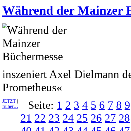
Während der Mainzer 
inszeniert Axel Dielmann d
Prometheus«
JETZT
|
Seite:
1
2
3
4
5
6
7
8
9
früher…
21
22
23
24
25
26
27
28
40
41
42
43
44
45
46
47