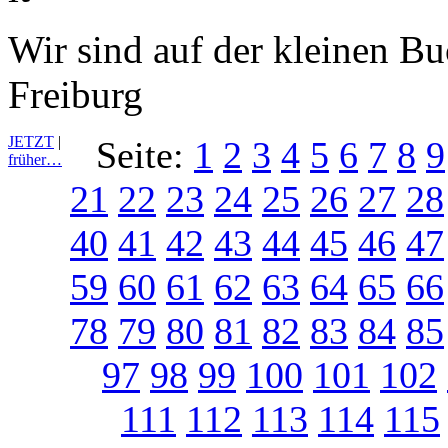
Wir sind auf der kleinen B
Freiburg
JETZT
|
Seite:
1
2
3
4
5
6
7
8
9
früher…
21
22
23
24
25
26
27
28
40
41
42
43
44
45
46
47
59
60
61
62
63
64
65
66
78
79
80
81
82
83
84
85
97
98
99
100
101
102
111
112
113
114
115