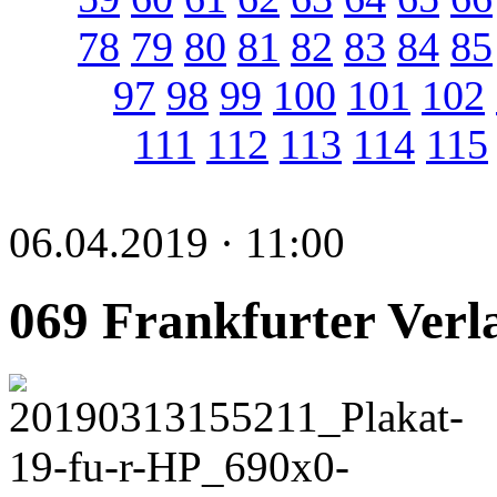
78
79
80
81
82
83
84
85
97
98
99
100
101
102
111
112
113
114
115
06.04.2019 · 11:00
069 Frankfurter Verl