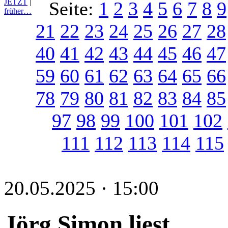
JETZT
|
Seite:
1
2
3
4
5
6
7
8
9
früher…
21
22
23
24
25
26
27
28
40
41
42
43
44
45
46
47
59
60
61
62
63
64
65
66
78
79
80
81
82
83
84
85
97
98
99
100
101
102
111
112
113
114
115
20.05.2025 · 15:00
Jörg Simon liest