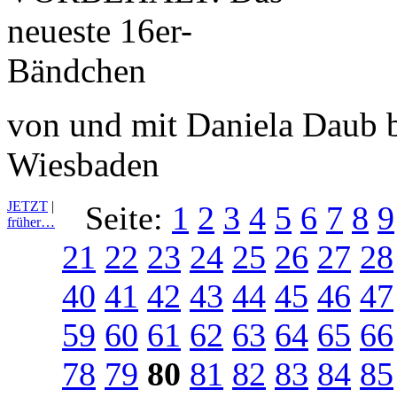
von und mit Daniela Daub b
Wiesbaden
JETZT
|
Seite:
1
2
3
4
5
6
7
8
9
früher…
21
22
23
24
25
26
27
28
40
41
42
43
44
45
46
47
59
60
61
62
63
64
65
66
78
79
80
81
82
83
84
85