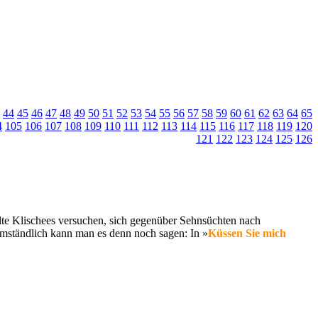
44
45
46
47
48
49
50
51
52
53
54
55
56
57
58
59
60
61
62
63
64
65
4
105
106
107
108
109
110
111
112
113
114
115
116
117
118
119
120
121
122
123
124
125
126
 alte Klischees versuchen, sich gegenüber Sehnsüchten nach
umständlich kann man es denn noch sagen: In »
Küssen Sie mich