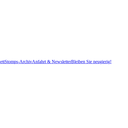
ett
Stomps-Archiv
Anfahrt & Newsletter
Bleiben Sie neugierig!