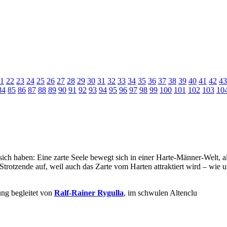
1
22
23
24
25
26
27
28
29
30
31
32
33
34
35
36
37
38
39
40
41
42
43
84
85
86
87
88
89
90
91
92
93
94
95
96
97
98
99
100
101
102
103
10
 sich haben: Eine zarte Seele bewegt sich in einer Harte-Männer-Welt,
rotzende auf, weil auch das Zarte vom Harten attraktiert wird – wie 
.
ung begleitet von
Ralf-Rainer Rygulla
, im schwulen Altenclu