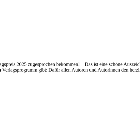
lagspreis 2025 zugesprochen bekommen! – Das ist eine schöne Auszeich
m Verlagsprogramm gibt: Dafür allen Autoren und Autorinnen den her