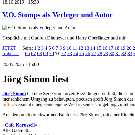
18.10.2019 · 15:30
V.O. Stomps als Verleger und Autor
Gespräche mit Gudrun Dittmeyer und Harry Oberlänger und mir
JETZT
|
Seite:
1
2
3
4
5
6
7
8
9
10
11
12
13
14
15
16
17
18
19
20
2
früher…
66
67
68
69
70
71
72
73
74
75
76
77
78
79
80
81
82
83
20.05.2025 · 15:00
Jörg Simon liest
Jörg Simon
hat eine Serie von kurzen Erzählungen verfaßt, die es in
menschlichem Umgang zu behaupten, poetisch greift Jörg Simon das St
bitte
« versucht einer, seine eigene Welt in seiner Umgebung zu retten
Aus dem noch druckwarmen Buch liest Jörg Simon, mit einer Einleit
»
Cafe Karussell
«
Alte Gasse 36