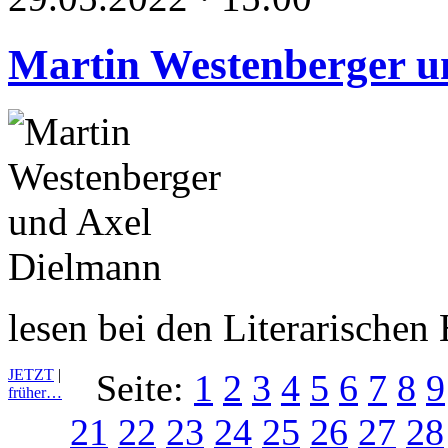
Martin Westenberger u
lesen bei den Literarische
JETZT
|
Seite:
1
2
3
4
5
6
7
8
9
früher…
21
22
23
24
25
26
27
28