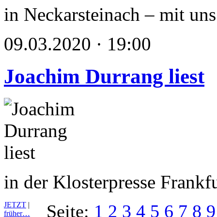
in Neckarsteinach – mit u
09.03.2020 · 19:00
Joachim Durrang liest
in der Klosterpresse Frankf
JETZT
|
Seite:
1
2
3
4
5
6
7
8
9
früher…