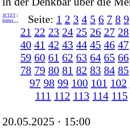
in der Denkbar über die Me
JETZT
|
Seite:
1
2
3
4
5
6
7
8
9
früher…
21
22
23
24
25
26
27
28
40
41
42
43
44
45
46
47
59
60
61
62
63
64
65
66
78
79
80
81
82
83
84
85
97
98
99
100
101
102
111
112
113
114
115
20.05.2025 · 15:00