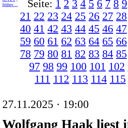
Seite:
1
2
3
4
5
6
7
8
9
früher…
21
22
23
24
25
26
27
28
40
41
42
43
44
45
46
47
59
60
61
62
63
64
65
66
78
79
80
81
82
83
84
85
97
98
99
100
101
102
111
112
113
114
115
27.11.2025 · 19:00
Wolfgang Haak liest 