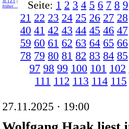
JETZT
|
Seite:
1
2
3
4
5
6
7
8
9
früher…
21
22
23
24
25
26
27
28
40
41
42
43
44
45
46
47
59
60
61
62
63
64
65
66
78
79
80
81
82
83
84
85
97
98
99
100
101
102
111
112
113
114
115
27.11.2025 · 19:00
Wolfgang Haak liest 